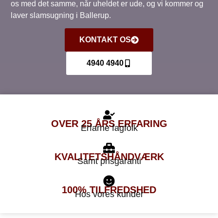
os med det samme, når uheldet er ude, og vi kommer og
laver slamsugning i Ballerup.
KONTAKT OS
4940 4940
OVER 25 ÅRS ERFARING
Erfarne fagfolk
KVALITETS
HÅNDVÆRK
Samt prisgaranti
100%
TILFREDSHED
Hos vores kunder