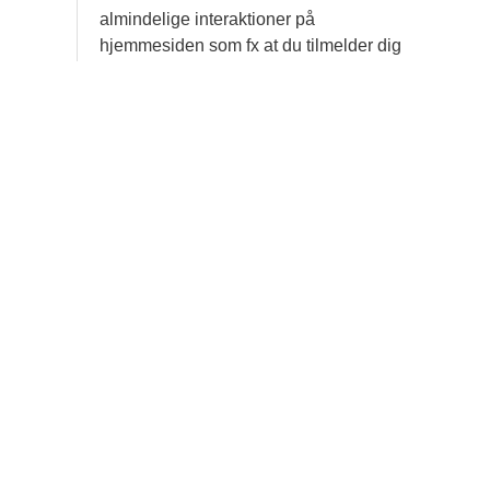
almindelige interaktioner på
hjemmesiden som fx at du tilmelder dig
vores nyhedsbrev, deltager i en
konkurrence/undersøgelse, registrerer
dig som ny bruger/abonnent eller ved
øvrig brug af services eller køb via vores
hjemmeside.
Vi indsamler og behandler typisk
følgende slags oplysninger: Et unikt ID
og tekniske oplysninger om din
computer, tablet eller mobiltelefon, dit IP-
nummer, geografisk placering, samt
hvilke sider du klikker på. I det omfang
du selv giver eksplicit samtykke og selv
indtaster informationerne, behandler vi
desuden: Navn, telefonnummer, e-mail,
adresse og betalingsoplysninger. Det
sker typisk i forbindelse med, at du