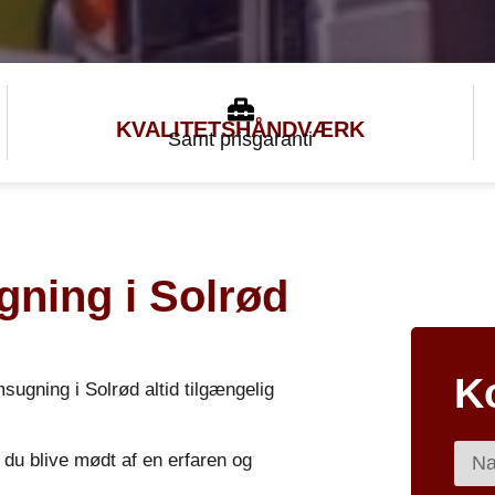
KVALITETS
HÅNDVÆRK
Samt prisgaranti
gning i Solrød
K
sugning i Solrød altid tilgængelig
l du blive mødt af en erfaren og