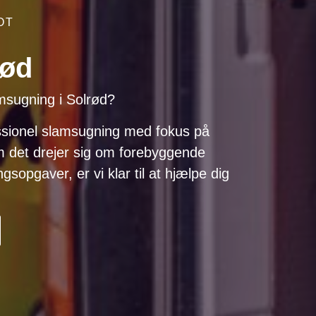
OT
rød
amsugning i Solrød?
ssionel slamsugning med fokus på
m det drejer sig om forebyggende
gsopgaver, er vi klar til at hjælpe dig