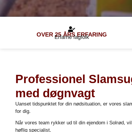
OVER 25 ÅRS ERFARING
Erfarne fagfolk
Professionel Slamsu
med døgnvagt
Uanset tidspunktet for din nødsituation, er vores slam
for dig.
Når vores team rykker ud til din ejendom i Solrød, vi
høflig specialist.