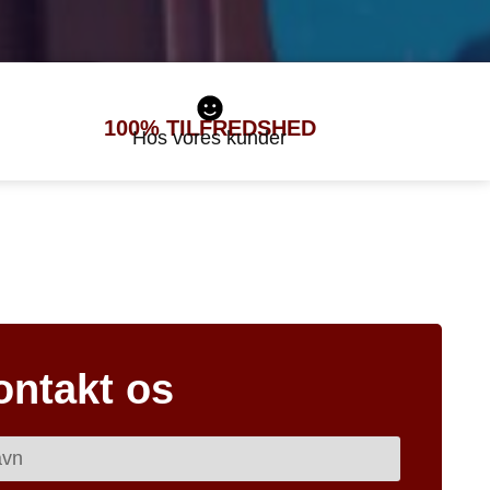
100%
TILFREDSHED
Hos vores kunder
ontakt os