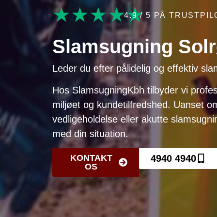
★★★★★
4.9 / 5 PÅ TRUSTPIL
Slamsugning Sol
Leder du efter pålidelig og effektiv sl
Hos SlamsugningKbh tilbyder vi profe
miljøet og kundetilfredshed. Uanset o
vedligeholdelse eller akutte slamsugnin
med din situation.
KONTAKT
4940 4940
OS